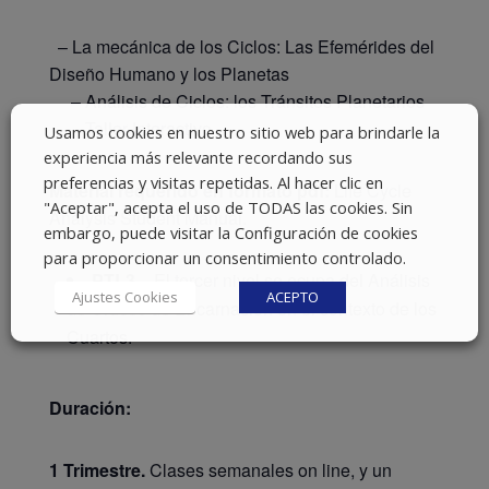
– La mecánica de los Ciclos: Las Efemérides del
Diseño Humano y los Planetas
– Análisis de Ciclos: los Tránsitos Planetarios
– Taller Interactivo
Usamos cookies en nuestro sitio web para brindarle la
experiencia más relevante recordando sus
preferencias y visitas repetidas. Al hacer clic en
Material requerido en formato pdf:
Life Cycle
"Aceptar", acepta el uso de TODAS las cookies. Sin
Analysis Student Manual.
embargo, puede visitar la Configuración de cookies
para proporcionar un consentimiento controlado.
PTL3 –
El tercer nivel se ocupa del Análisis
Ajustes Cookies
ACEPTO
de Cruces de Encarnación en el contexto de los
Cuartos.
Duración:
1 Trimestre.
Clases semanales on line, y un