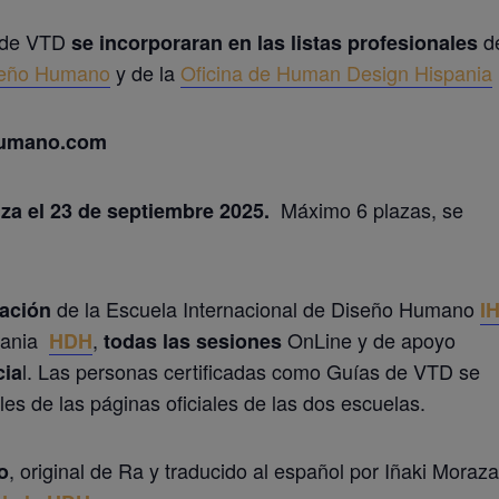
s de VTD
de
se incorporaran en las listas profesionales
iseño Humano
y de la
Oficina de Human Design Hispania
humano.com
Máximo 6 plazas, se
iza el 23 de septiembre 2025.
de la Escuela Internacional de Diseño Humano
cación
I
spania
,
OnLine y de apoyo
HDH
todas las sesiones
l.
Las personas certificadas como Guías de VTD se
cia
ales de las páginas oficiales de las dos escuelas.
, original de Ra y traducido al español por Iñaki Moraza
io