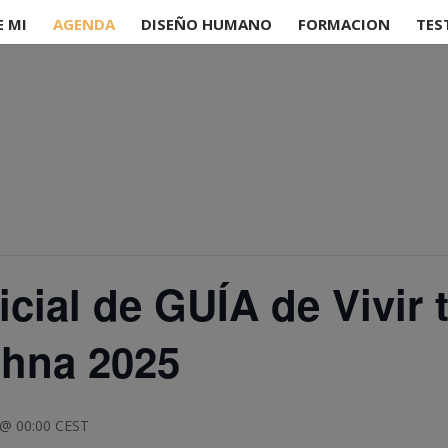
E MI
AGENDA
DISEÑO HUMANO
FORMACION
TES
icial de GUÍA de Vivir 
shna 2025
 @ 00:00
CEST