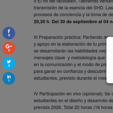
II El rol del facilitador, «abriendo ven
transmisión de la esencia del SHD. Las 
procesos de conciencia y la toma de de
.
20,30 h
Del 30 de septiembre al 04 
0
III Preparación práctica: Partiendo de
y apoyo en la elaboración de tu primer 
se desarrollarán las habilidades necesa
0
mensajes clave y metodología que dará
en la comunicación y el modo de presen
0
para ganar en confianza y descubrir tu
estudiantes, previsto durante el mes d
1
IV Participación en vivo (opcional): Se 
estudiantes en el diseño y desarrollo 
prevista 2026. Total 22 horas (16 horas