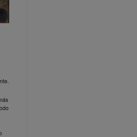
nte.
 más
todo
o