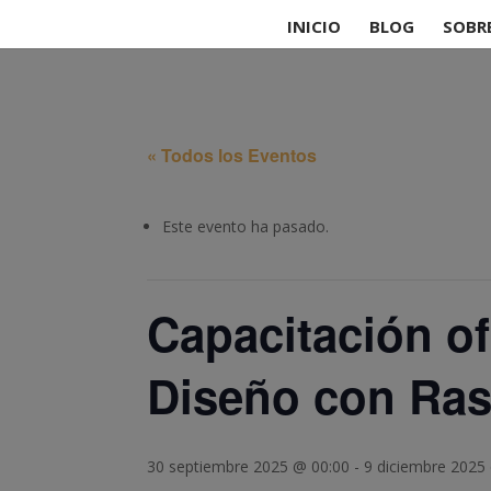
INICIO
BLOG
SOBR
« Todos los Eventos
Este evento ha pasado.
Capacitación of
Diseño con Ra
30 septiembre 2025 @ 00:00
-
9 diciembre 2025