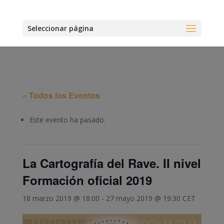
Seleccionar página
« Todos los Eventos
Este evento ha pasado.
La Cartografía del Rave. II nivel
Formación oficial 2019
18 marzo 2019 @ 18:00
-
27 mayo 2019 @ 19:30
CET