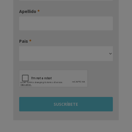
Apellido
*
Pais
*