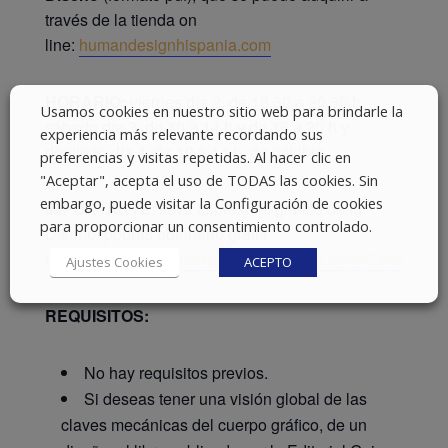
través de la tienda on
line:
humandesignhispania.com
HORARIO:
viernes día 2, de 18,30 a 20,30 h,
Usamos cookies en nuestro sitio web para brindarle la
sábado día 3, de 10 a 14 h y de 16 a 20 h y
experiencia más relevante recordando sus
domingo día 4, de 10 a 14 h, de octubre.
preferencias y visitas repetidas. Al hacer clic en
"Aceptar", acepta el uso de TODAS las cookies. Sin
embargo, puede visitar la Configuración de cookies
IMPORTANTE
: lleva impreso el gráfico de tu
para proporcionar un consentimiento controlado.
Diseño, podrás obtenerlo gratis
en:
http://www.humandesignhispania.com/Cartas
Ajustes Cookies
ACEPTO
REQUISITOS:
No hay requisitos previos.
Si deseas tener una visión global de las
claves mecánicas del cuerpo gráfico, de un