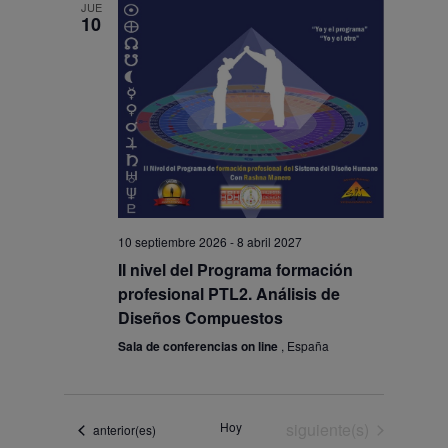
Evento
JUE
vistas
10
de
Eventos
10 septiembre 2026
-
8 abril 2027
II nivel del Programa formación
profesional PTL2. Análisis de
Diseños Compuestos
Sala de conferencias on line
, España
Eventos
Hoy
siguiente(s)
Eventos
anterior(es)