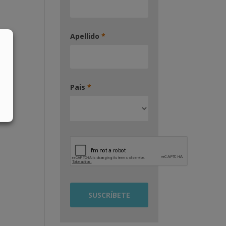
Apellido
*
Pais
*