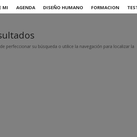
E MI
AGENDA
DISEÑO HUMANO
FORMACION
TES
sultados
de perfeccionar su búsqueda o utilice la navegación para localizar la