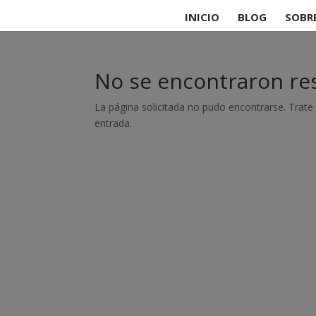
INICIO
BLOG
SOBR
No se encontraron re
La página solicitada no pudo encontrarse. Trate 
entrada.