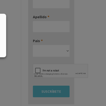
Apellido
*
Pais
*