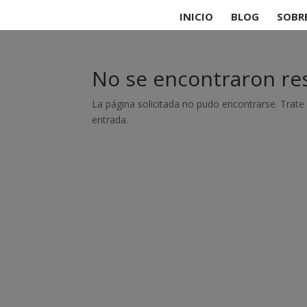
INICIO
BLOG
SOBR
No se encontraron re
La página solicitada no pudo encontrarse. Trate 
entrada.