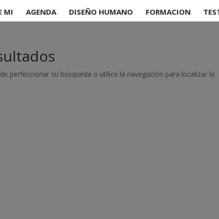
E MI
AGENDA
DISEÑO HUMANO
FORMACION
TES
sultados
de perfeccionar su búsqueda o utilice la navegación para localizar la