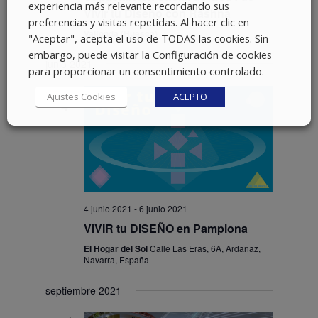
experiencia más relevante recordando sus
Vivir tu Diseño con Rashna
preferencias y visitas repetidas. Al hacer clic en
Valfonda (Huesca)
"Aceptar", acepta el uso de TODAS las cookies. Sin
embargo, puede visitar la Configuración de cookies
junio 2021
para proporcionar un consentimiento controlado.
VIE
Ajustes Cookies
ACEPTO
4
4 junio 2021
-
6 junio 2021
VIVIR tu DISEÑO en Pamplona
El Hogar del Sol
Calle Las Eras, 6A, Ardanaz,
Navarra, España
septiembre 2021