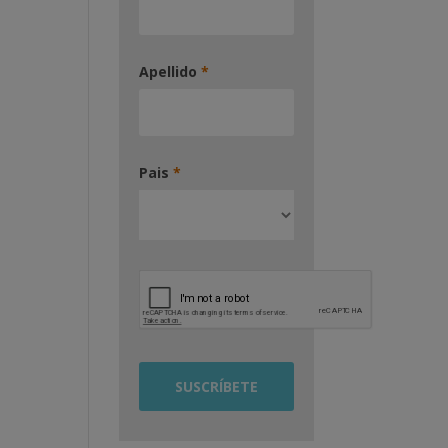
Apellido
*
Pais
*