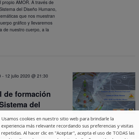
el propio AMOR. A través de
l Sistema del Diseño Humano,
 temáticas que nos muestran
cuerpo gráfico y llevaremos
a de nuestro cuerpo, a la
0
-
12 julio 2020 @ 21:30
l de formación
 Sistema del
o
Usamos cookies en nuestro sitio web para brindarle la
experiencia más relevante recordando sus preferencias y visitas
ine
, España
repetidas. Al hacer clic en "Aceptar", acepta el uso de TODAS las
istas profesionales de la