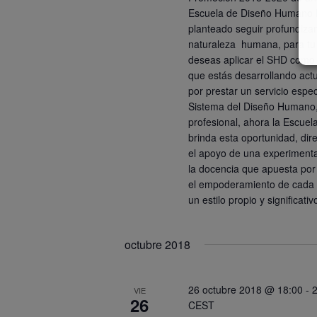
Escuela de Diseño Humano Hi
planteado seguir profundiza
naturaleza humana, para tu 
deseas aplicar el SHD como 
que estás desarrollando act
por prestar un servicio espec
Sistema del Diseño Humano,
profesional, ahora la Escue
brinda esta oportunidad, di
el apoyo de una experiment
la docencia que apuesta por
el empoderamiento de cada p
un estilo propio y significativ
octubre 2018
26 octubre 2018 @ 18:00
-
VIE
26
CEST