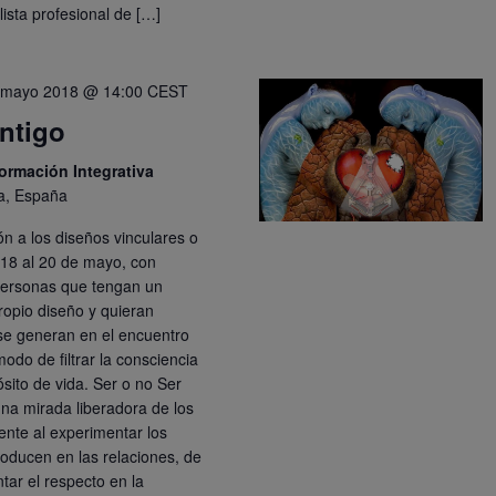
alista profesional de […]
 mayo 2018 @ 14:00
CEST
ntigo
Formación Integrativa
ia, España
ión a los diseños vinculares o
l 18 al 20 de mayo, con
personas que tengan un
ropio diseño y quieran
se generan en el encuentro
odo de filtrar la consciencia
ósito de vida. Ser o no Ser
una mirada liberadora de los
ente al experimentar los
oducen en las relaciones, de
ar el respecto en la