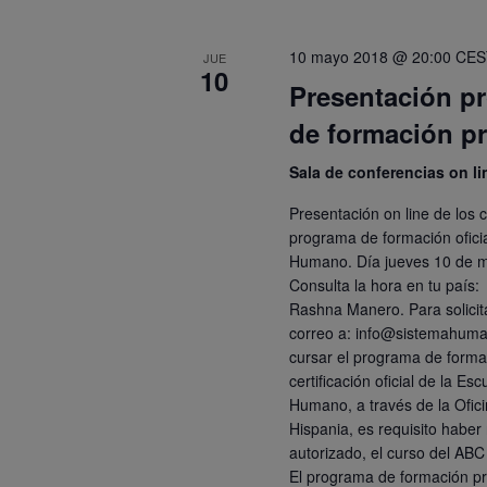
clave.
10 mayo 2018 @ 20:00
CES
JUE
10
Presentación pr
de formación p
Sala de conferencias on l
Presentación on line de los c
programa de formación ofici
Humano. Día jueves 10 de 
Consulta la hora en tu país:
Rashna Manero. Para solicit
correo a: info@sistemahuma
cursar el programa de formac
certificación oficial de la E
Humano, a través de la Ofi
Hispania, es requisito haber
autorizado, el curso del ABC
El programa de formación pr