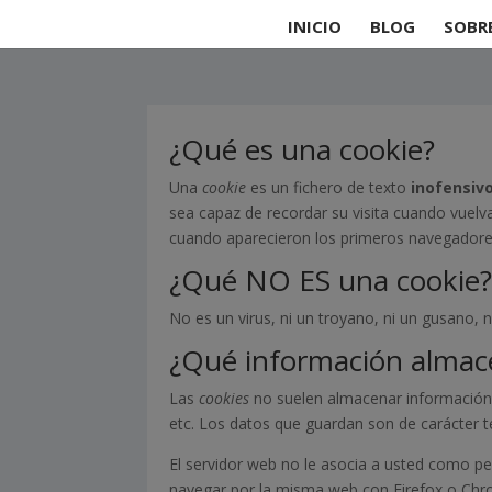
INICIO
BLOG
SOBR
¿Qué es una cookie?
Una
cookie
es un fichero de texto
inofensiv
sea capaz de recordar su visita cuando vuel
cuando aparecieron los primeros navegadore
¿Qué NO ES una cookie
No es un virus, ni un troyano, ni un gusano, 
¿Qué información alma
Las
cookies
no suelen almacenar información s
etc. Los datos que guardan son de carácter t
El servidor web no le asocia a usted como p
navegar por la misma web con Firefox o Chro