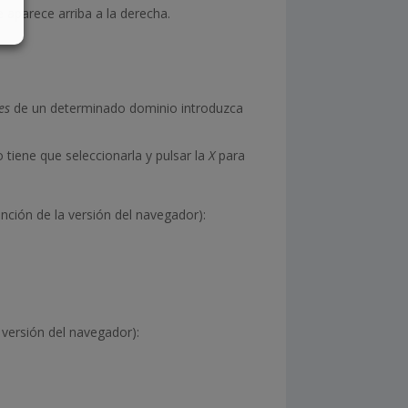
 aparece arriba a la derecha.
es
de un determinado dominio introduzca
 tiene que seleccionarla y pulsar la
X
para
nción de la versión del navegador):
 versión del navegador):