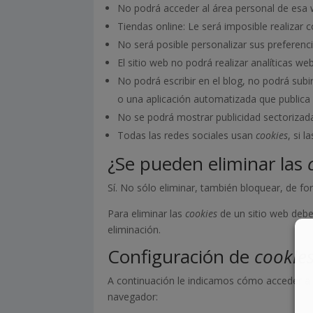
No podrá acceder al área personal de es
Tiendas online: Le será imposible realizar c
No será posible personalizar sus preferenci
El sitio web no podrá realizar analíticas we
No podrá escribir en el blog, no podrá sub
o una aplicación automatizada que public
No se podrá mostrar publicidad sectorizada,
Todas las redes sociales usan
cookies
, si 
¿Se pueden eliminar las
Sí. No sólo eliminar, también bloquear, de fo
Para eliminar las
cookies
de un sitio web debe 
eliminación.
Configuración de
cookie
A continuación le indicamos cómo acceder 
navegador: