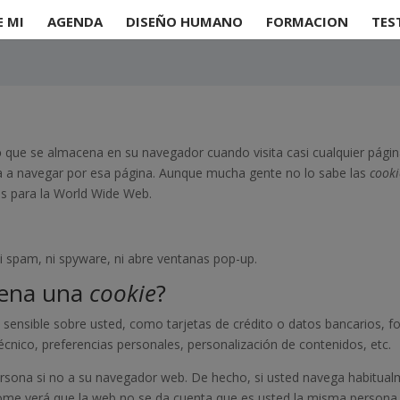
E MI
AGENDA
DISEÑO HUMANO
FORMACION
TES
o
que se almacena en su navegador cuando visita casi cualquier página
va a navegar por esa página. Aunque mucha gente no lo sabe las
cooki
s para la World Wide Web.
?
ni spam, ni spyware, ni abre ventanas pop-up.
cena una
cookie
?
ensible sobre usted, como tarjetas de crédito o datos bancarios, fo
écnico, preferencias personales, personalización de contenidos, etc.
ersona si no a su navegador web. De hecho, si usted navega habitual
me verá que la web no se da cuenta que es usted la misma persona 