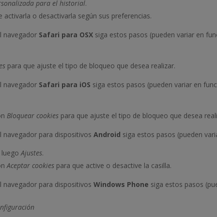
sonalizada para el historial
.
e activarla o desactivarla según sus preferencias.
l navegador
Safari para OSX
siga estos pasos (pueden variar en func
es
para que ajuste el tipo de bloqueo que desea realizar.
l navegador
Safari para iOS
siga estos pasos (pueden variar en func
ión
Bloquear cookies
para que ajuste el tipo de bloqueo que desea reali
l navegador para dispositivos
Android
siga estos pasos (pueden varia
, luego
Ajustes
.
ión
Aceptar cookies
para que active o desactive la casilla.
l navegador para dispositivos
Windows Phone
siga estos pasos (pue
nfiguración