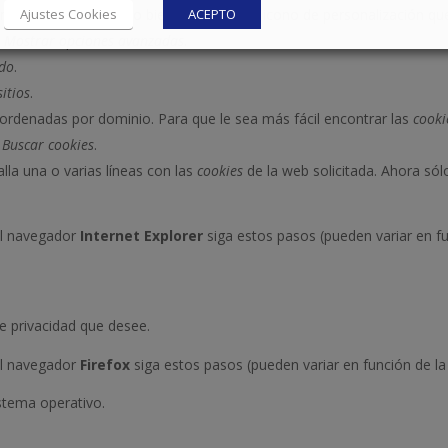
Ajustes Cookies
ACEPTO
te el menú Archivo o bien pinchando el icono de personalización que
n
Mostrar opciones avanzadas
.
ido
.
sitios
.
ordenadas por dominio. Para que le sea más fácil encontrar las
cooki
o
Buscar cookies
.
alla una o varias líneas con las
cookies
de la web solicitada. Ahora sólo
l navegador
Internet Explorer
siga estos pasos (pueden variar en fu
de privacidad que desee.
l navegador
Firefox
siga estos pasos (pueden variar en función de la
stema operativo.