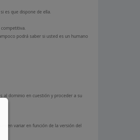
 si es que dispone de ella.
a competitiva.
b tampoco podrá saber si usted es un humano
as al dominio en cuestión y proceder a su
ueden variar en función de la versión del