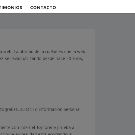
TIMONIOS
CONTACTO
 web. La utilidad de la
cookie
es que la web
es
se llevan utilizando desde hace 20 años,
tografías, su DNI o información personal,
mente con Internet Explorer y prueba a
porque en realidad está asociando al