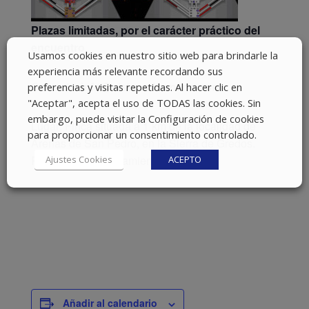
Plazas limitadas, por el carácter práctico del
encuentro.
Usamos cookies en nuestro sitio web para brindarle la
experiencia más relevante recordando sus
Contacto:
info@sistemahumano.com
preferencias y visitas repetidas. Al hacer clic en
"Aceptar", acepta el uso de TODAS las cookies. Sin
embargo, puede visitar la Configuración de cookies
Lugar: Finca situada a 1 km de la localidad de
para proporcionar un consentimiento controlado.
Arenas de San Pedro, en la Sierra de Gredos.
Posibilidad de alojamiento y P.C.
Ajustes Cookies
ACEPTO
Añadir al calendario