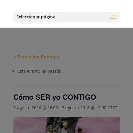
Seleccionar página
« Todos los Eventos
Este evento ha pasado.
Cómo SER yo CONTIGO
5 agosto 2016 @ 16:00
-
7 agosto 2016 @ 13:00
CEST