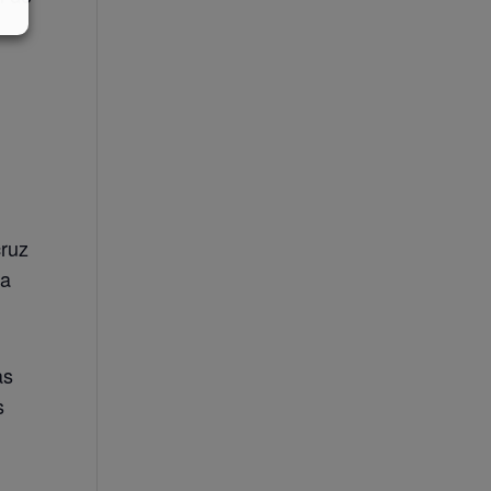
cruz
la
as
s