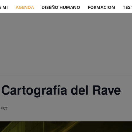
E MI
AGENDA
DISEÑO HUMANO
FORMACION
TES
Cartografía del Rave
CEST