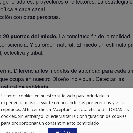
 generadores, proyectores o reflectores. La estrategia 
cífica a cada canal.
acción con otras personas.
La construcción de la realidad
s 20 puertas del miedo.
consciencia. Y su orden natural. El miedo un estímulo p
 colectiva y tribal.
terna. Diferenciar los modelos de autoridad para cada u
r que ocupa en nuestro Diseño individual. Detectar las
 natural de sabiduría.
Usamos cookies en nuestro sitio web para brindarle la
experiencia más relevante recordando sus preferencias y visitas
mor transpersonal en el cuerpo gráfico.
repetidas. Al hacer clic en "Aceptar", acepta el uso de TODAS las
cookies. Sin embargo, puede visitar la Configuración de cookies
 ver las líneas, aprendemos a ver la estructura del
para proporcionar un consentimiento controlado.
el cuerpo gráfico. El perfil, se determina por la posició
Ajustes Cookies
ACEPTO