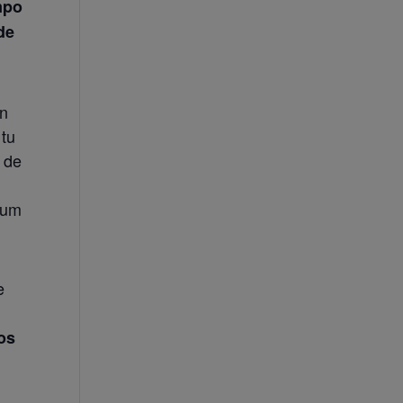
mpo
de
on
 tu
a de
lum
e
os