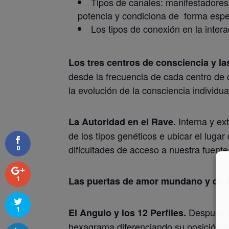
Tipos de canales: manifestadores,
potencia y condiciona de forma espe
Los tipos de conexión en la inter
Los tres centros de consciencia y la
desde la frecuencia de cada centro de 
la evolución de la consciencia individual,
Interna y ex
La Autoridad en el Rave.
de los tipos genéticos e ubicar el luga
dificultades de acceso a nuestra fuente
0
1
Las puertas de amor mundano y de a
1
Después de
El Angulo y los 12 Perfiles.
hexagrama diferenciando su posición en 