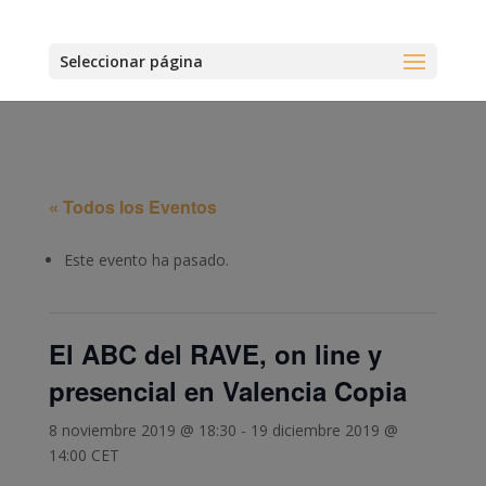
Seleccionar página
« Todos los Eventos
Este evento ha pasado.
El ABC del RAVE, on line y
presencial en Valencia Copia
8 noviembre 2019 @ 18:30
-
19 diciembre 2019 @
14:00
CET