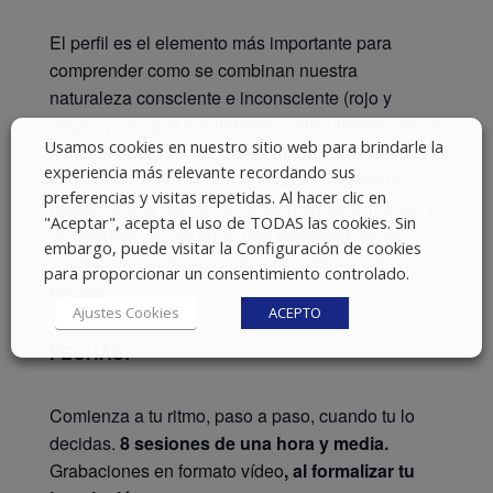
El perfil es el elemento más importante para
comprender como se combinan nuestra
naturaleza consciente e inconsciente (rojo y
negro) y con qué habilidades o dificultades vamos
Usamos cookies en nuestro sitio web para brindarle la
a manejar los mecanismos que definen nuestra
experiencia más relevante recordando sus
impronta diferenciada. También nos mostrará
preferencias y visitas repetidas. Al hacer clic en
nuestra forma natural de presentarnos al mundo y
"Aceptar", acepta el uso de TODAS las cookies. Sin
de orientarnos, sin tener que depender de un
embargo, puede visitar la Configuración de cookies
modelo prestado o prototipo que difícilmente nos
para proporcionar un consentimiento controlado.
encaja.
Ajustes Cookies
ACEPTO
FECHAS:
Comienza a tu ritmo, paso a paso, cuando tu lo
decidas.
8 sesiones de una hora y media.
Grabaciones en formato vídeo
, al formalizar tu