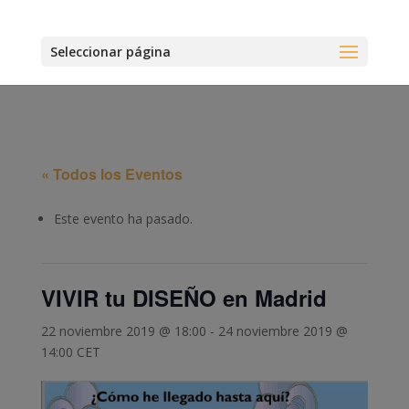
Seleccionar página
« Todos los Eventos
Este evento ha pasado.
VIVIR tu DISEÑO en Madrid
22 noviembre 2019 @ 18:00
-
24 noviembre 2019 @
14:00
CET