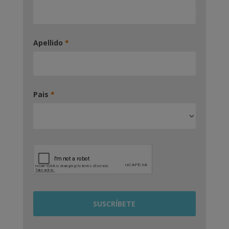
Apellido
*
Pais
*