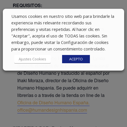
REQUISITOS:
Usamos cookies en nuestro sitio web para brindarle la
No hay requisitos previos.
experiencia más relevante recordando sus
Si deseas tener una visión global de las
preferencias y visitas repetidas. Al hacer clic en
"Aceptar", acepta el uso de TODAS las cookies. Sin
claves mecánicas del cuerpo gráfico, de un
embargo, puede visitar la Configuración de cookies
diseño, el libro publicado por la Editorial Gaia
para proporcionar un consentimiento controlado.
presenta una introducción muy completa al
Sistema del Diseño Humano. Autora: Lynda
Ajustes Cookies
ACEPTO
Bunnell, directora de la Escuela Internacional
de Diseño Humano y traducido al español por
Iñaki Moraza, director de la Oficina de Diseño
Humano Hispania. Se puede adquirir en
librerías o a través de la tienda on line de la
Oficina de Diseño Humano España.
office@humandesignhispania.com