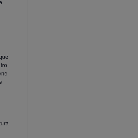
e
 qué
tro
ene
s
tura