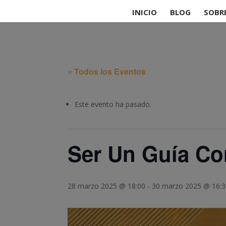
INICIO
BLOG
SOBR
« Todos los Eventos
Este evento ha pasado.
Ser Un Guía Co
28 marzo 2025 @ 18:00
-
30 marzo 2025 @ 16: