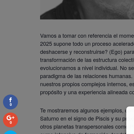
Vamos a tomar con referencia el moment
2025 supone todo un proceso acelerado
deshacerse y reconstruirse? (Ego) para
transformación de las estructura colec
evolucionamos a nivel individual. No s
paradigma de las relaciones humanas.
nuestros propios complejos internos, e
propósito y una experiencia alineada co
0
Te mostraremos algunos ejemplos, como 
Saturno en el signo de Piscis y su pró
0
otros planetas transpersonales como P