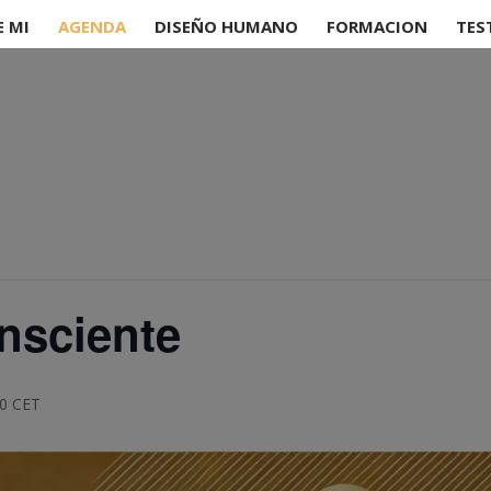
E MI
AGENDA
DISEÑO HUMANO
FORMACION
TES
nsciente
30
CET