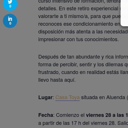
curso intensivo de formación, tendrás 
0
detalles. En este retiro experiencial se
valorarte a ti mismo/a, para que pued
reconoces ese condicionamiento en ti,
0
disposición más atenta a las necesidad
impresionar con tus conocimientos.
Después de tan abundante y rica infor
forma de percibir, sentir y los dilemas
frustrado, cuando en realidad estás lla
llevo hasta aquí.
:
Casa Toya
situada en Aluenda 
Lugar
: Comienzo el
Fecha
viernes 28 a las 
a partir de las 17 h del viernes 28. Sa