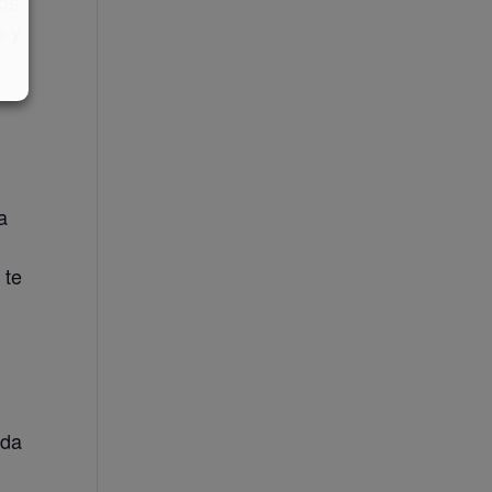
los
e y
a
 te
ada