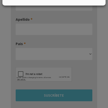
Apellido
*
Pais
*